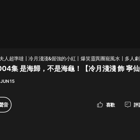
最佳女婿｜都市異能多人有聲劇｜一
種侃侃｜有聲小說
一種侃侃
米小圈上學記:一二三年級 | 暢銷出版
夫人超準噠丨冷月淺淺&倔強的小紅丨爆笑靈異團寵風水丨多人劇
物
004集 是海歸，不是海龜！【冷月淺淺 飾 寧
米小圈
 JUN 15
破壞者聯盟篇1-4季·猴子警長科學探
案記|寶寶巴士
寶寶巴士
聲音
喜歡
評
大奉打更人丨頭陀淵領銜多人有聲
劇|暢聽全集|王鶴棣、田曦薇主演影
視劇原著|賣報小郎君
頭陀淵講故事
總有這樣的歌只想一個人聽