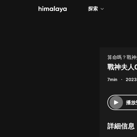
探索
全部
小說
個人成長
算命嗎？戰神
相聲評書
戰神夫人
兒童
7min
2023
歷史
情感治愈
播放
健康養生
商業財經
詳細信息
廣播劇