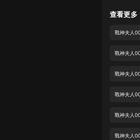
懸疑
查看更多
科幻
戰神夫人0
好書精講
外語
戰神夫人0
耽美
認知思維
戰神夫人0
人文
音樂
戰神夫人0
粵語
戰神夫人0
頭條
娛樂
戰神夫人0