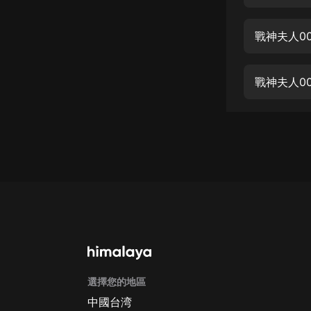
經典名著
人物傳記
戰神夫人0
電影
生活
戰神夫人0
英語
日語
課程
少兒教育
二次元
教育培訓
IT科技
選擇您的地區
汽車
中國台湾