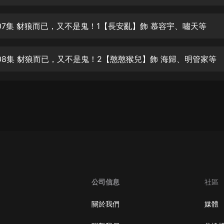
生命科學篇1-2·猴子警長科學探案記|
寶寶巴士科普
寶寶巴士
07集 豺狼而已，又不是鬼！1【長安亂】飾 慕容宇、嘯天等
【新民間劇場】我的老千江湖｜ 有聲
的紫襟｜ 魔幻千手
08集 豺狼而已，又不是鬼！2【憨憨猴兒】飾 海歸、明管家等
有聲的紫襟
《夜色鋼琴曲》
夜色鋼琴曲趙海洋
太荒吞天訣丨熱血玄幻丨紫襟領銜有
聲劇
有聲的紫襟
嫡女貴嫁 | 一刀蘇蘇團隊制作 | 古言
宮鬥重生爽文 多人有聲劇
公司信息
社區
一刀蘇蘇
中國大案紀實 | 每日一驚案！真實案
關於我們
媒體
件恐怖刑偵尚文
大舌頭尚文