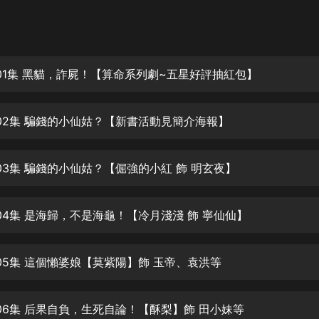
灰姑娘音樂
郭德綱於謙相聲全集
德雲社郭德綱相聲VIP
01集 黑貓，詐屍！【算命系列劇~五星好評抽紅包】
安全警長啦咘啦哆·假期篇|新篇章加
更|寶寶巴士故事
02集 騙錢的小仙姑？【新書活動見簡介海報】
寶寶巴士
凡人修仙傳|楊洋主演影視原著|薑廣
濤配音多播版本
03集 騙錢的小仙姑？【倔強的小紅 飾 明玄夜】
光合積木
04集 是海歸，不是海龜！【冷月淺淺 飾 寧仙仙】
摸金天師【第一季】（紫襟演播）
有聲的紫襟
05集 這個懶婆娘【莫紫陽】飾 玉帝、袁洪等
無敵六皇子|爆笑穿越|無敵流皇子|安
燃領銜有聲小說
安燃
06集 后果自負，生死自論！【酥梨】飾 田小妹等