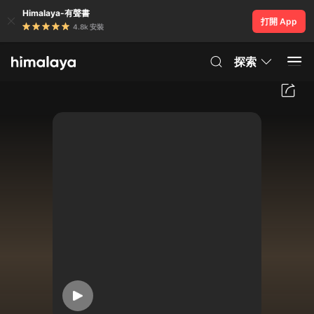
Himalaya-有聲書
打開 App
4.8k 安裝
探索