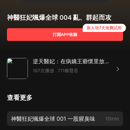
神醫狂妃颯爆全球 004 亂、群起而攻
新人領7天免費試用
打開APP收聽
逆天醫妃：在病嬌王爺懷里放肆貪歡|【多播】雙強+甜寵+權謀
167次播放
711條聲音
查看更多
神醫狂妃颯爆全球 001 一股腥臭味
10min