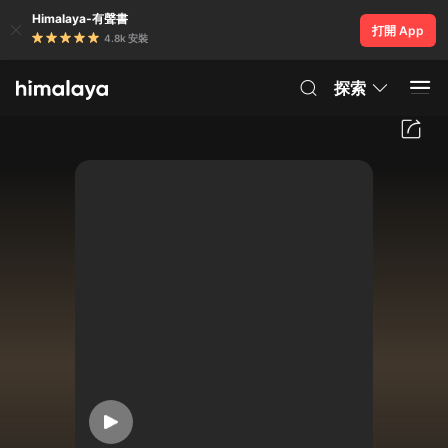
Himalaya-有聲書
打開 App
4.8k 安裝
探索