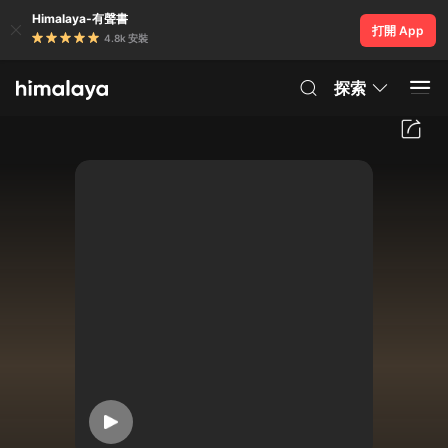
Himalaya-有聲書
打開 App
4.8k 安裝
探索