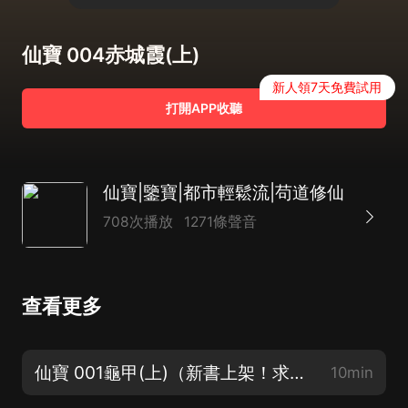
仙寶 004赤城霞(上)
新人領7天免費試用
打開APP收聽
仙寶|鑒寶|都市輕鬆流|苟道修仙
708次播放
1271條聲音
查看更多
仙寶 001龜甲(上)（新書上架！求波訂閱！蓋樓評論抽取幸運小夥伴送出週邊禮品！）
10min