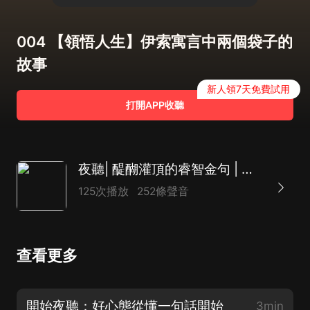
004 【領悟人生】伊索寓言中兩個袋子的
故事
新人領7天免費試用
打開APP收聽
夜聽| 醍醐灌頂的睿智金句 | 通透人生 | 領悟成長
125次播放
252條聲音
查看更多
開始夜聽：好心態從懂一句話開始
3min