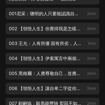
001尼采：聰明的人只要能認識自己，便什麼也不會失去
2min
002 【領悟人生】你覺得我是怎樣一個人？
2min
003 王允：人有所優 固有所劣，人有所工 固有所拙
1min
004 【領悟人生】伊索寓言中兩個袋子的故事
2min
005 黑格爾：人應尊敬自己，並應自視能配得上最高尚的東西
2min
006 【領悟人生】讓自卑二字從你的人生字典中消失
3min
007 顧嗣協：駿馬能歷險 犁田不如牛；堅車能載重 渡河不如週舟
2min