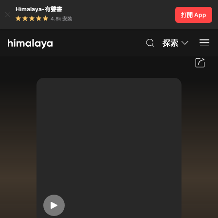
Himalaya-有聲書
打開 App
4.8k 安裝
探索