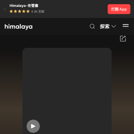
Himalaya-有聲書
打開 App
4.8k 安裝
探索