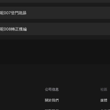
生命科學篇1-2·猴子警長科學探案記|
寶寶巴士科普
寶寶巴士
呢007登門跪舔
【新民間劇場】我的老千江湖｜ 有聲
的紫襟｜ 魔幻千手
呢008轉正獲編
有聲的紫襟
《夜色鋼琴曲》
夜色鋼琴曲趙海洋
太荒吞天訣丨熱血玄幻丨紫襟領銜有
聲劇
有聲的紫襟
嫡女貴嫁 | 一刀蘇蘇團隊制作 | 古言
宮鬥重生爽文 多人有聲劇
公司信息
社區
一刀蘇蘇
中國大案紀實 | 每日一驚案！真實案
關於我們
媒體
件恐怖刑偵尚文
大舌頭尚文