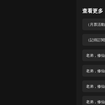
懸疑
查看更多
科幻
（月票活動
好書精講
外語
（記得訂閱
耽美
認知思維
老弟，修仙
人文
音樂
老弟，修仙
粵語
老弟，修仙
頭條
娛樂
老弟，修仙