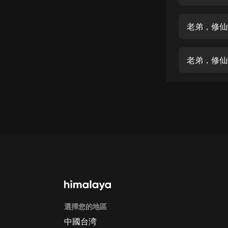
經典名著
人物傳記
老弟，修仙
電影
生活
老弟，修仙
英語
日語
課程
少兒教育
二次元
教育培訓
IT科技
選擇您的地區
汽車
中國台湾