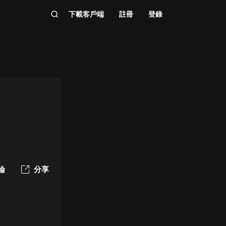
下載客戶端
註冊
登錄
論
分享