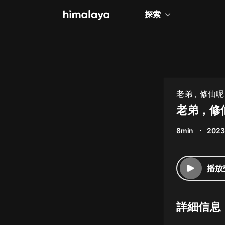
探索
全部
小說
個人成長
老弟，修仙呢
相聲評書
老弟，修
兒童
8min
2023
歷史
情感治愈
播放
健康養生
商業財經
詳細信息
廣播劇