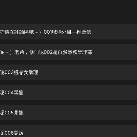
灰姑娘音樂
郭德綱於謙相聲全集
德雲社郭德綱相聲VIP
詳情在評論區哦～）001職場外掛—推薦信
安全警長啦咘啦哆·假期篇|新篇章加
更|寶寶巴士故事
喲～）老弟，修仙呢002超自然事務管理部
寶寶巴士
凡人修仙傳|楊洋主演影視原著|薑廣
濤配音多播版本
呢003極品女助理
光合積木
呢004尋龍
摸金天師【第一季】（紫襟演播）
有聲的紫襟
呢005見龍
無敵六皇子|爆笑穿越|無敵流皇子|安
燃領銜有聲小說
安燃
呢006開房