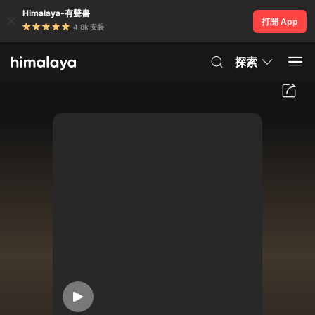
Himalaya-有聲書
打開 App
4.8k 安裝
探索