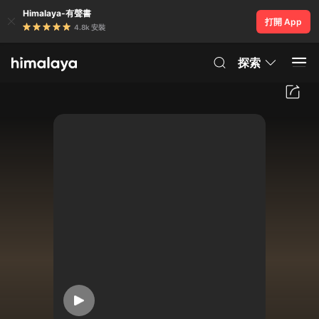
Himalaya-有聲書
打開 App
4.8k 安裝
探索