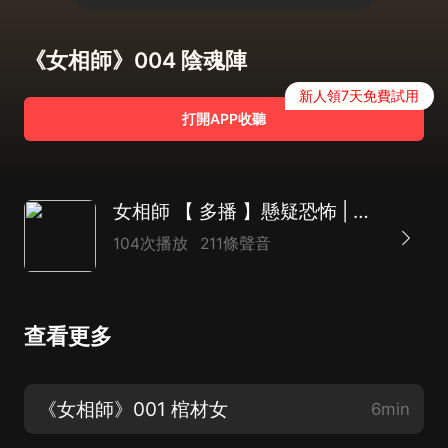
《女相師》004 陰魂陣
新人領7天免費試用
打開APP收聽
女相師 【 多播 】懸疑恐怖 | 一個聽完心臟疼的故事 |歡迎吐槽
104次播放
211條聲音
查看更多
《女相師》001 棺材女
6min