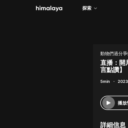
探索
全部
小說
個人成長
動物們過分爭
相聲評書
直播：開
言點讚】
兒童
5min
2023
歷史
情感治愈
播放
健康養生
商業財經
詳細信息
廣播劇