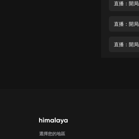
經典名著
直播：開局
人物傳記
直播：開局
電影
生活
直播：開局
英語
日語
課程
少兒教育
二次元
教育培訓
IT科技
汽車
選擇您的地區