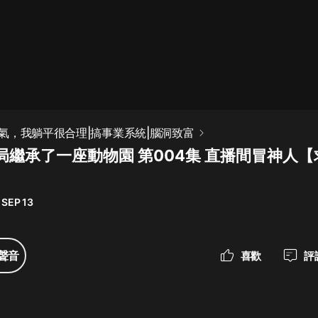
最佳女婿｜都市異能多人有聲劇｜一
種侃侃｜有聲小說
一種侃侃
米小圈上學記:一二三年級 | 暢銷出版
氣，我躺平很合理|搞事業系統|腦洞致富
物
局繼承了一座動物園 第004集 直播間冒神人
米小圈
破壞者聯盟篇1-4季·猴子警長科學探
案記|寶寶巴士
 SEP 13
寶寶巴士
大奉打更人丨頭陀淵領銜多人有聲
聲音
喜歡
評
劇|暢聽全集|王鶴棣、田曦薇主演影
視劇原著|賣報小郎君
頭陀淵講故事
總有這樣的歌只想一個人聽