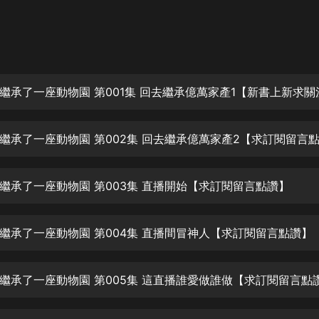
灰姑娘音樂
郭德綱於謙相聲全集
德雲社郭德綱相聲VIP
繼承了一座動物園 第001集 回去繼承億萬家產1【新書上新求關
安全警長啦咘啦哆·假期篇|新篇章加
更|寶寶巴士故事
寶寶巴士
繼承了一座動物園 第002集 回去繼承億萬家產2【求訂閱留言
凡人修仙傳|楊洋主演影視原著|薑廣
濤配音多播版本
光合積木
繼承了一座動物園 第003集 直播開始【求訂閱留言點讚】
摸金天師【第一季】（紫襟演播）
有聲的紫襟
繼承了一座動物園 第004集 直播間冒神人【求訂閱留言點讚】
無敵六皇子|爆笑穿越|無敵流皇子|安
繼承了一座動物園 第005集 這直播誰愛做誰做【求訂閱留言點
燃領銜有聲小說
安燃