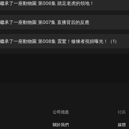
生命科學篇1-2·猴子警長科學探案記|
繼承了一座動物園 第006集 踏足老虎的領地！
寶寶巴士科普
寶寶巴士
繼承了一座動物園 第007集 直播背后的反應
【新民間劇場】我的老千江湖｜ 有聲
的紫襟｜ 魔幻千手
有聲的紫襟
繼承了一座動物園 第008集 震驚！修煉者視頻曝光！（1）
《夜色鋼琴曲》
夜色鋼琴曲趙海洋
太荒吞天訣丨熱血玄幻丨紫襟領銜有
聲劇
有聲的紫襟
嫡女貴嫁 | 一刀蘇蘇團隊制作 | 古言
宮鬥重生爽文 多人有聲劇
一刀蘇蘇
公司信息
社區
中國大案紀實 | 每日一驚案！真實案
件恐怖刑偵尚文
關於我們
媒體
大舌頭尚文