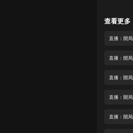
懸疑
查看更多
科幻
好書精講
直播：開局
外語
耽美
直播：開局
認知思維
人文
直播：開局
音樂
直播：開局
粵語
頭條
直播：開局
娛樂