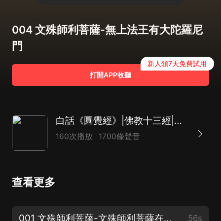
004 文殊師利菩薩-無上法王有大陀羅尼
門
新人領7天免費試用
打開APP收聽
白話《圓覺經》|佛教十三經|菩薩宣說如來圓覺
160次播放
1700條聲音
查看更多
001 文殊師利菩薩-文殊師利菩薩在大眾中
56s