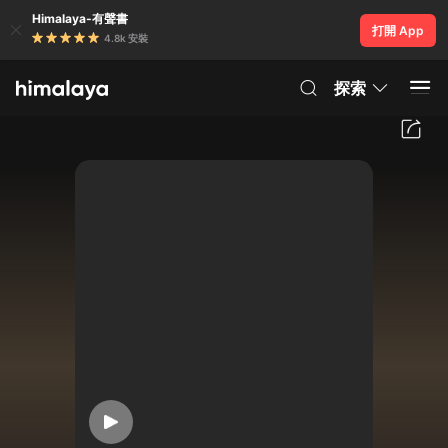
Himalaya-有聲書
打開 App
4.8k 安裝
探索