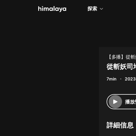
探索
全部
小說
個人成長
【多播】從斬
相聲評書
從斬妖司
兒童
7min
2023
歷史
情感治愈
播放
健康養生
商業財經
詳細信息
廣播劇