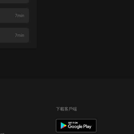
7min
7min
下載客戶端