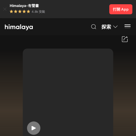
Himalaya-有聲書
打開 App
4.8k 安裝
探索