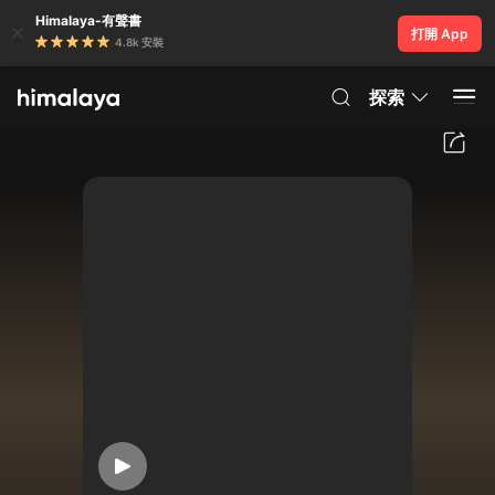
Himalaya-有聲書
打開 App
4.8k 安裝
探索