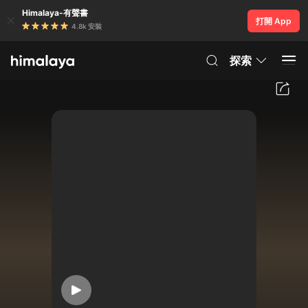
Himalaya-有聲書
打開 App
4.8k 安裝
探索