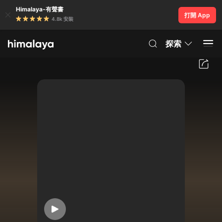
Himalaya-有聲書
打開 App
4.8k 安裝
探索