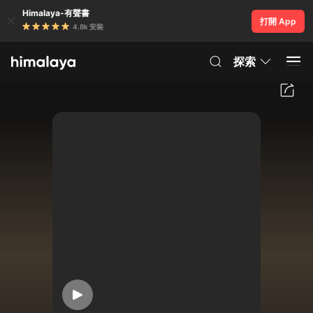
Himalaya-有聲書
打開 App
4.8k 安裝
探索