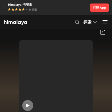
Himalaya-有聲書
打開 App
4.8k 安裝
探索