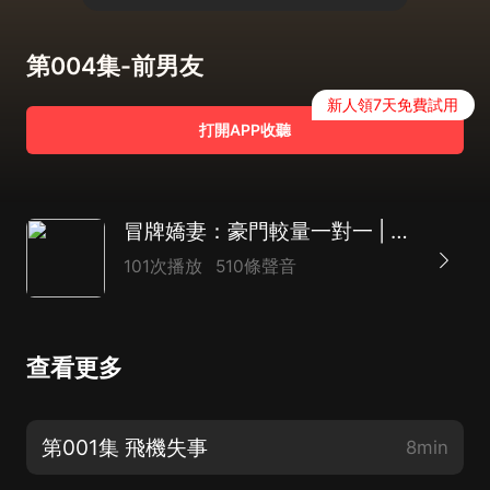
第004集-前男友
新人領7天免費試用
打開APP收聽
冒牌嬌妻：豪門較量一對一 | 雙強 | 甜寵 | 萌寶 | AI多播
101次播放
510條聲音
查看更多
第001集 飛機失事
8min