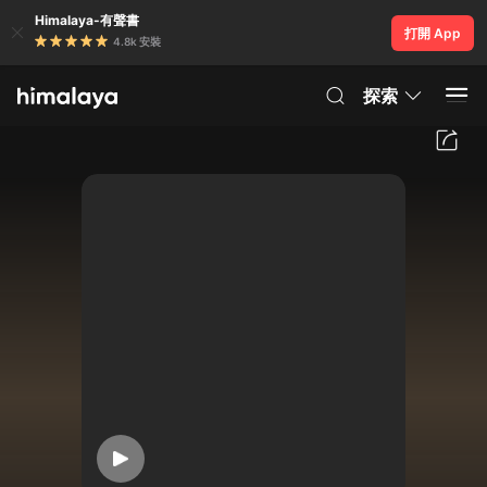
Himalaya-有聲書
打開 App
4.8k 安裝
探索