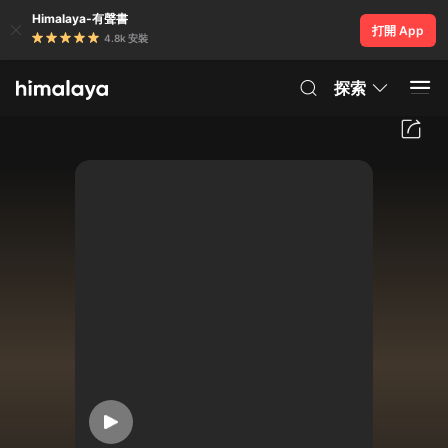
Himalaya-有聲書
打開 App
4.8k 安裝
探索