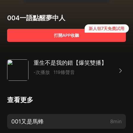
004一語點醒夢中人
新人領7天免費試用
打開APP收聽
重生不是我的錯【爆笑雙播】
-次播放
119條聲音
查看更多
001又是馬蜂
8min