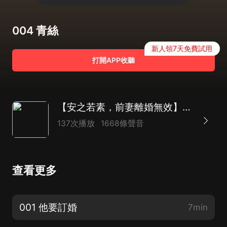
004 青絲
新人領7天免費試用
打開APP收聽
【安之若素，前妻離婚無效】豪門甜寵|霸道總裁|青梅竹馬
137次播放
1668條聲音
查看更多
001 他要訂婚
7min