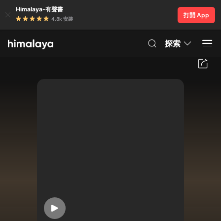
Himalaya-有聲書
打開 App
4.8k 安裝
探索