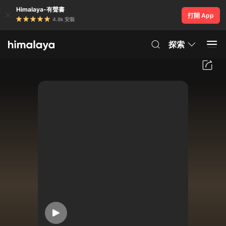
Himalaya-有聲書
打開 App
4.8k 安裝
探索