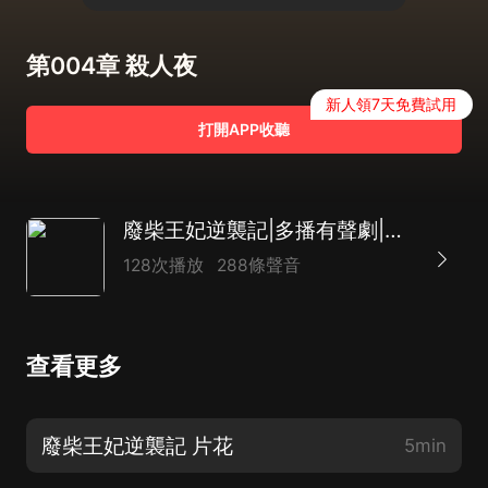
第004章 殺人夜
新人領7天免費試用
打開APP收聽
廢柴王妃逆襲記|多播有聲劇|一位大將軍嫡女勇敢救助心愛之人的離奇故事
128次播放
288條聲音
查看更多
廢柴王妃逆襲記 片花
5min