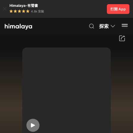
Himalaya-有聲書
打開 App
4.8k 安裝
探索