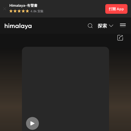
Himalaya-有聲書
打開 App
4.8k 安裝
探索