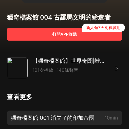
獵奇檔案館 004 古羅馬文明的締造者
新人領7天免費試用
打開APP收聽
【獵奇檔案館】世界奇聞|離奇懸案|趣聞軼事|大案紀實|民間趣聞|陰間盜墓
101次播放
140條聲音
查看更多
獵奇檔案館 001 消失了的印加帝國
10min