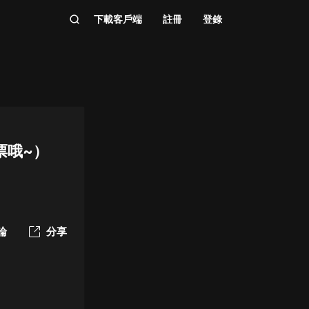
下載客戶端
註冊
登錄
票哦~）
論
分享