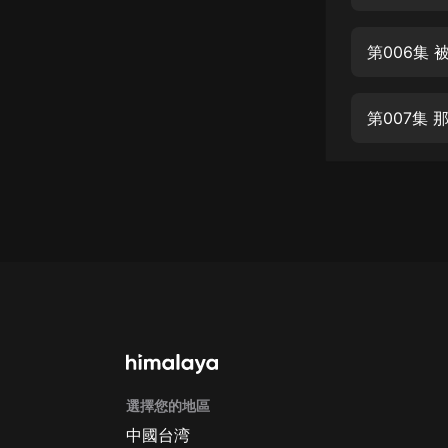
經典名著
人物傳記
第006集
電影
生活
第007集
英語
日語
課程
少兒教育
二次元
教育培訓
IT科技
選擇您的地區
汽車
中國台湾