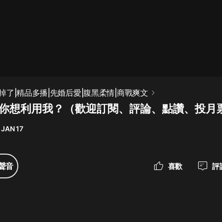
最佳女婿｜都市異能多人有聲劇｜一
種侃侃｜有聲小說
一種侃侃
米小圈上學記:一二三年級 | 暢銷出版
掉了|精品多播|先婚后愛|腹黑柔情|商戰爽文
物
集 你想利用我？（歡迎訂閱、評論、點讚、投月
米小圈
 JAN 17
破壞者聯盟篇1-4季·猴子警長科學探
案記|寶寶巴士
寶寶巴士
聲音
喜歡
評
大奉打更人丨頭陀淵領銜多人有聲
劇|暢聽全集|王鶴棣、田曦薇主演影
視劇原著|賣報小郎君
頭陀淵講故事
總有這樣的歌只想一個人聽