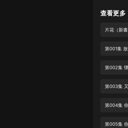
懸疑
查看更多
科幻
片花（新書
好書精講
外語
第001集
耽美
認知思維
第002集
人文
音樂
第003集
粵語
第004集
頭條
娛樂
第005集