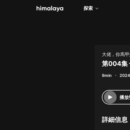
探索
全部
小說
個人成長
大佬，你馬甲
相聲評書
第004
兒童
9min
2024
歷史
情感治愈
播放
健康養生
商業財經
詳細信息
廣播劇