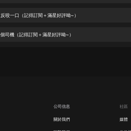
生命科學篇1-2·猴子警長科學探案記|
寶寶巴士科普
寶寶巴士
 被反咬一口（記得訂閱＋滿星好評呦~）
【新民間劇場】我的老千江湖｜ 有聲
的紫襟｜ 魔幻千手
 那個司機（記得訂閱＋滿星好評呦~）
有聲的紫襟
《夜色鋼琴曲》
夜色鋼琴曲趙海洋
太荒吞天訣丨熱血玄幻丨紫襟領銜有
聲劇
有聲的紫襟
嫡女貴嫁 | 一刀蘇蘇團隊制作 | 古言
宮鬥重生爽文 多人有聲劇
公司信息
社區
一刀蘇蘇
中國大案紀實 | 每日一驚案！真實案
關於我們
媒體
件恐怖刑偵尚文
大舌頭尚文