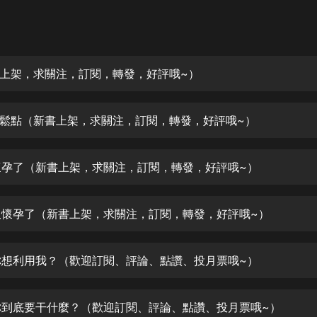
灰姑娘音樂
郭德綱於謙相聲全集
德雲社郭德綱相聲VIP
上架，求關注，訂閱，轉發，好評哦~）
安全警長啦咘啦哆·假期篇|新篇章加
更|寶寶巴士故事
 放鬆點（新書上架，求關注，訂閱，轉發，好評哦~）
寶寶巴士
凡人修仙傳|楊洋主演影視原著|薑廣
濤配音多播版本
 懷孕了（新書上架，求關注，訂閱，轉發，好評哦~）
光合積木
 又懷孕了（新書上架，求關注，訂閱，轉發，好評哦~）
摸金天師【第一季】（紫襟演播）
有聲的紫襟
 你想利用我？（歡迎訂閱、評論、點讚、投月票哦~）
無敵六皇子|爆笑穿越|無敵流皇子|安
燃領銜有聲小說
安燃
 你到底要干什麼？（歡迎訂閱、評論、點讚、投月票哦~）