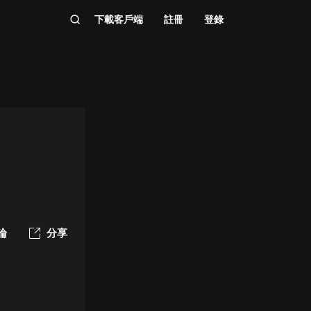
下載客戶端
註冊
登錄
論
分享