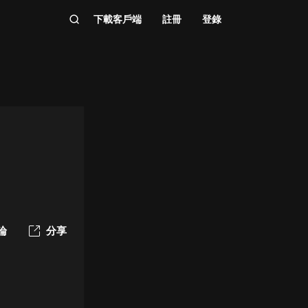
下載客戶端
註冊
登錄
論
分享