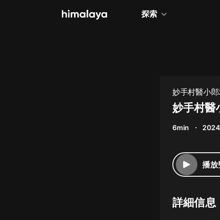
探索
全部
小說
個人成長
妙手村醫小郎
相聲評書
妙手村醫
兒童
6min
2024
歷史
情感治愈
播放
健康養生
商業財經
詳細信息
廣播劇