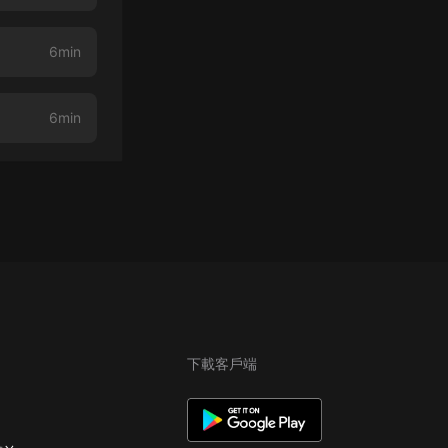
6min
6min
下載客戶端