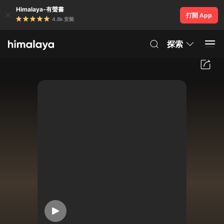
Himalaya-有聲書
打開 App
4.8k 安裝
探索