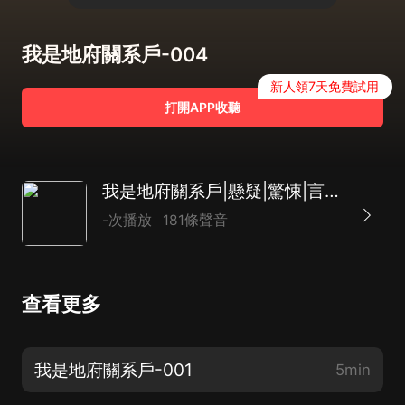
我是地府關系戶-004
新人領7天免費試用
打開APP收聽
我是地府關系戶|懸疑|驚悚|言情|1V1
-次播放
181條聲音
查看更多
我是地府關系戶-001
5min