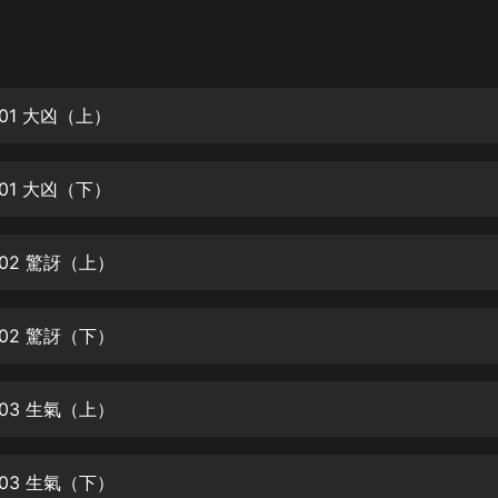
灰姑娘音樂
郭德綱於謙相聲全集
德雲社郭德綱相聲VIP
01 大凶（上）
安全警長啦咘啦哆·假期篇|新篇章加
更|寶寶巴士故事
01 大凶（下）
寶寶巴士
凡人修仙傳|楊洋主演影視原著|薑廣
濤配音多播版本
02 驚訝（上）
光合積木
02 驚訝（下）
摸金天師【第一季】（紫襟演播）
有聲的紫襟
03 生氣（上）
無敵六皇子|爆笑穿越|無敵流皇子|安
燃領銜有聲小說
安燃
03 生氣（下）