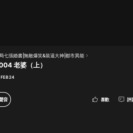
最佳女婿｜都市異能多人有聲劇｜一
種侃侃｜有聲小說
一種侃侃
米小圈上學記:一二三年級 | 暢銷出版
局七張婚書|無敵爆笑&裝逼大神|都市異能
物
004 老婆（上）
米小圈
 FEB 24
破壞者聯盟篇1-4季·猴子警長科學探
案記|寶寶巴士
寶寶巴士
聲音
喜歡
評
大奉打更人丨頭陀淵領銜多人有聲
劇|暢聽全集|王鶴棣、田曦薇主演影
視劇原著|賣報小郎君
頭陀淵講故事
總有這樣的歌只想一個人聽