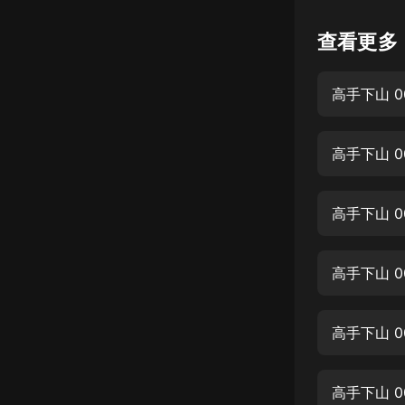
懸疑
查看更多
科幻
高手下山 0
好書精講
外語
高手下山 0
耽美
認知思維
高手下山 0
人文
音樂
高手下山 0
粵語
高手下山 0
頭條
娛樂
高手下山 0