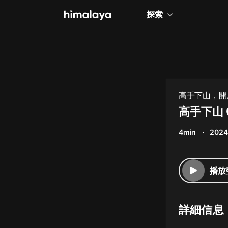
探索
全部
小說
個人成長
高手下山，開
相聲評書
高手下山 
兒童
4min
2024
歷史
情感治愈
播放
健康養生
商業財經
詳細信息
廣播劇