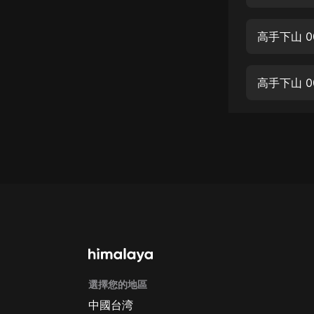
經典名著
人物傳記
高手下山 0
電影
生活
高手下山 0
英語
日語
課程
少兒教育
二次元
教育培訓
IT科技
選擇您的地區
汽車
中國台湾