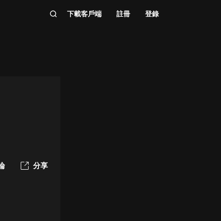
下載客戶端
註冊
登錄
論
分享