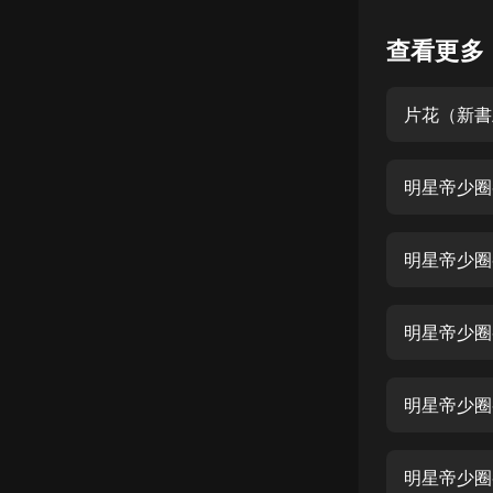
懸疑
查看更多
科幻
片花（新書
好書精講
外語
明星帝少圈
耽美
認知思維
明星帝少圈養
人文
音樂
明星帝少圈
粵語
明星帝少圈
頭條
娛樂
明星帝少圈