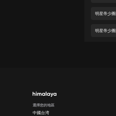
經典名著
人物傳記
明星帝少圈
電影
生活
明星帝少圈
英語
日語
課程
少兒教育
二次元
教育培訓
IT科技
選擇您的地區
汽車
中國台湾