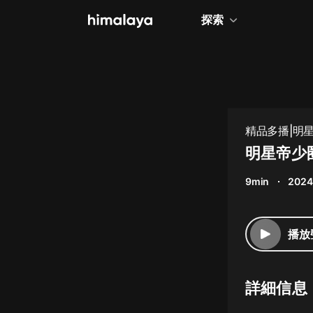
探索
全部
小說
個人成長
精品多播|明
相聲評書
明星帝少
兒童
9min
2024
歷史
情感治愈
播放
健康養生
商業財經
詳細信息
廣播劇