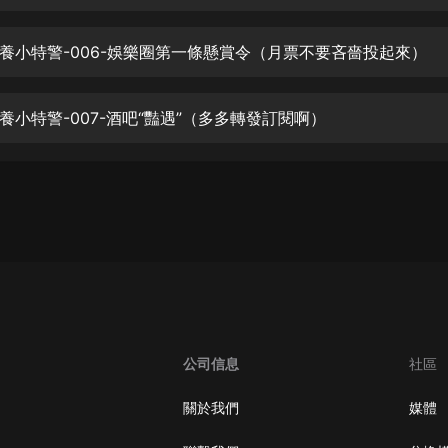
生命科學篇1-2·猴子警長科學探案記|
寶寶巴士科普
寶寶巴士
養小特警-006-娛樂圈第一條懸賞令（月票不要吝嗇投起來）
【新民間劇場】我的老千江湖｜ 有聲
的紫襟｜ 魔幻千手
養小特警-007-酒吧“豔遇”（多多轉發訂閱啊）
有聲的紫襟
《夜色鋼琴曲》
夜色鋼琴曲趙海洋
太荒吞天訣丨熱血玄幻丨紫襟領銜有
聲劇
有聲的紫襟
嫡女貴嫁 | 一刀蘇蘇團隊制作 | 古言
宮鬥重生爽文 多人有聲劇
公司信息
社區
一刀蘇蘇
中國大案紀實 | 每日一驚案！真實案
關於我們
媒體
件恐怖刑偵尚文
大舌頭尚文