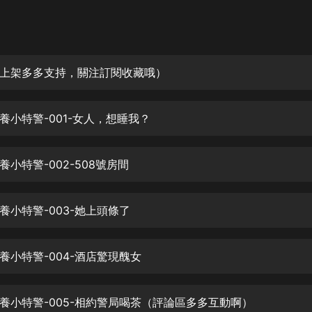
灰姑娘音樂
郭德綱於謙相聲全集
德雲社郭德綱相聲VIP
上架多多支持，關注訂閱收藏哦）
安全警長啦咘啦哆·假期篇|新篇章加
更|寶寶巴士故事
養小特警-001-女人，想睡我？
寶寶巴士
凡人修仙傳|楊洋主演影視原著|薑廣
濤配音多播版本
小特警-002-508號房間
光合積木
養小特警-003-她上頭條了
摸金天師【第一季】（紫襟演播）
有聲的紫襟
養小特警-004-酒店驚現醜女
無敵六皇子|爆笑穿越|無敵流皇子|安
燃領銜有聲小說
安燃
養小特警-005-相約警局喝茶（評論區多多互動啊）