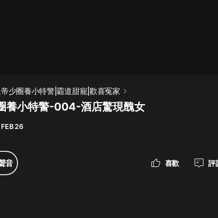
最佳女婿｜都市異能多人有聲劇｜一
種侃侃｜有聲小說
一種侃侃
米小圈上學記:一二三年級 | 暢銷出版
星帝少圈養小特警|霸道甜寵|歡喜冤家
物
圈養小特警-004-酒店驚現醜女
米小圈
 FEB 26
破壞者聯盟篇1-4季·猴子警長科學探
案記|寶寶巴士
寶寶巴士
聲音
喜歡
評
大奉打更人丨頭陀淵領銜多人有聲
劇|暢聽全集|王鶴棣、田曦薇主演影
視劇原著|賣報小郎君
頭陀淵講故事
總有這樣的歌只想一個人聽