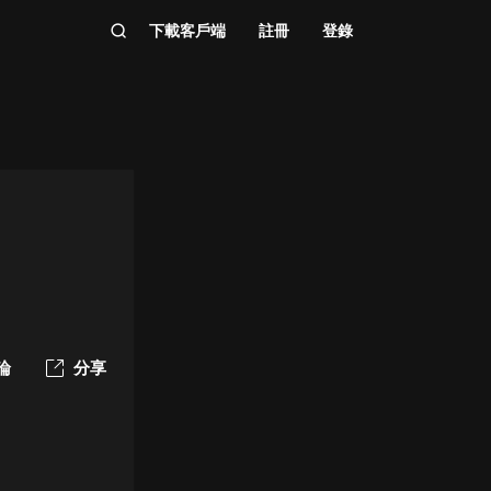
下載客戶端
註冊
登錄
論
分享