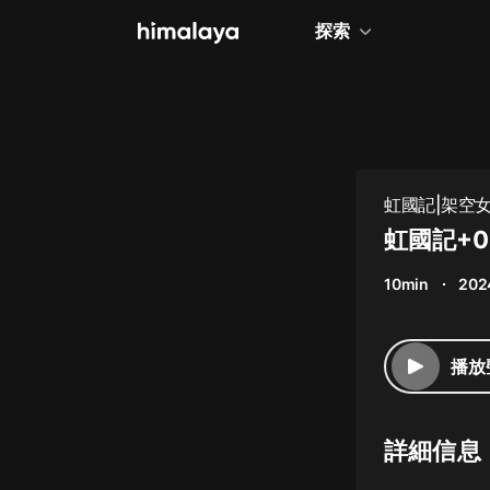
探索
全部
小說
個人成長
虹國記|架空女
相聲評書
虹國記+
兒童
10min
202
歷史
情感治愈
播放
健康養生
商業財經
詳細信息
廣播劇