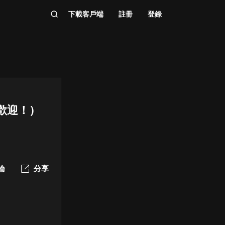
下載客戶端
註冊
登錄
歡迎！）
論
分享