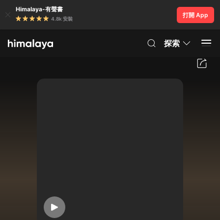
Himalaya-有聲書
打開 App
4.8k 安裝
探索