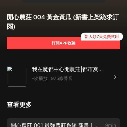
開心農莊 004 黃金黃瓜 (新書上架跪求訂
閱)
新人領7天免費試用
打開APP收聽
我在魔都中心開農莊|都市爽文|草根逆襲|AI多播
-次播放
975條聲音
查看更多
開心農莊 001 最強農莊系統 新書上架跪求訂閱
9min