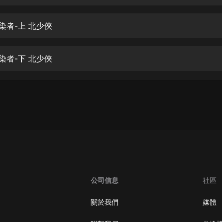
生命科學篇1-2·猴子警長科學探案記|
寶寶巴士科普
寶寶巴士
染者-上 北少俠
【新民間劇場】我的老千江湖｜ 有聲
的紫襟｜ 魔幻千手
染者-下 北少俠
有聲的紫襟
《夜色鋼琴曲》
夜色鋼琴曲趙海洋
太荒吞天訣丨熱血玄幻丨紫襟領銜有
聲劇
有聲的紫襟
嫡女貴嫁 | 一刀蘇蘇團隊制作 | 古言
宮鬥重生爽文 多人有聲劇
公司信息
社區
一刀蘇蘇
中國大案紀實 | 每日一驚案！真實案
關於我們
媒體
件恐怖刑偵尚文
大舌頭尚文