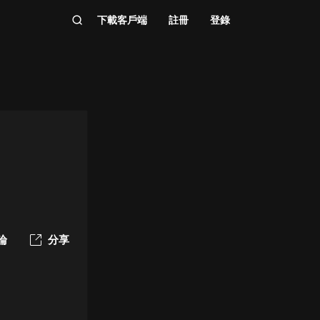
下載客戶端
註冊
登錄
論
分享