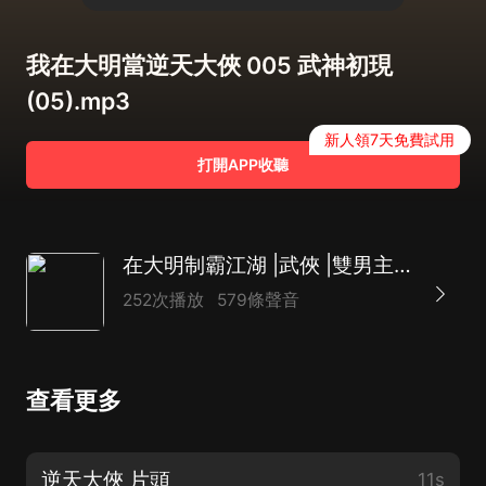
我在大明當逆天大俠 005 武神初現
(05).mp3
新人領7天免費試用
打開APP收聽
在大明制霸江湖 |武俠 |雙男主慢更版
252次播放
579條聲音
查看更多
逆天大俠 片頭
11s