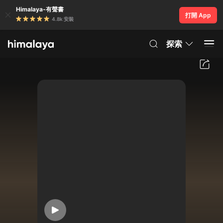
Himalaya-有聲書
打開 App
4.8k 安裝
探索