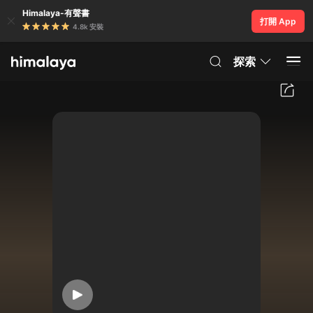
Himalaya-有聲書
打開 App
4.8k 安裝
探索