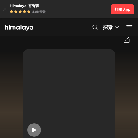
Himalaya-有聲書
打開 App
4.8k 安裝
探索