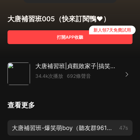
大唐補習班005（快來訂閱鴨❤️）
新人領7天免費試用
打開APP收聽
大唐補習班|貞觀敗家子|搞笑有聲小說多人
34.4k次播放
692條聲音
查看更多
大唐補習班-爆笑萌boy（聽友群961686393密碼本書主角的名字）
47s