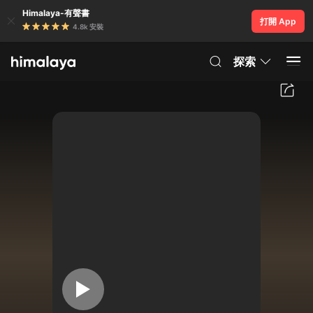
Himalaya-有聲書
打開 App
4.8k 安裝
探索