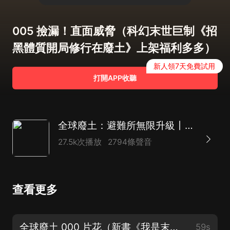
005 撿漏！直面威脅（科幻末世巨制《招
黑體質開局修行在廢土》上架福利多多）
新人領7天免費試用
打開APP收聽
全球廢土：避難所無限升級丨末世種田多人有聲劇
27.5k次播放
2794條聲音
查看更多
全球廢土 000 片花（新書《我是末世屍王》爆爽來襲！點擊上方公告即可跳轉）
59s