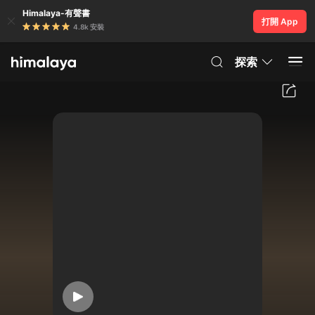
Himalaya-有聲書
打開 App
4.8k 安裝
探索