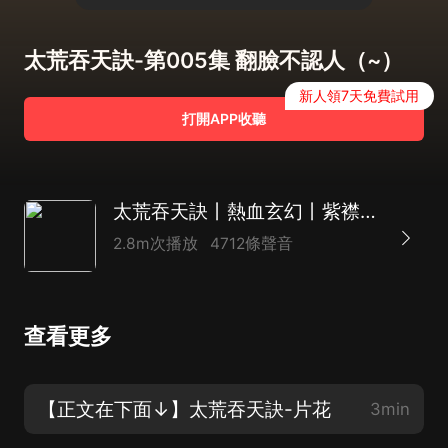
太荒吞天訣-第005集 翻臉不認人（~）
新人領7天免費試用
打開APP收聽
太荒吞天訣丨熱血玄幻丨紫襟領銜有聲劇
2.8m次播放
4712條聲音
查看更多
【正文在下面↓】太荒吞天訣-片花
3min