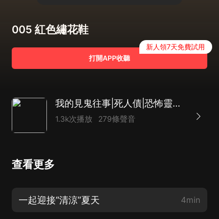
005 紅色繡花鞋
新人領7天免費試用
打開APP收聽
我的見鬼往事|死人債|恐怖靈異鬼影力作
1.3k次播放
279條聲音
查看更多
一起迎接“清涼”夏天
4min