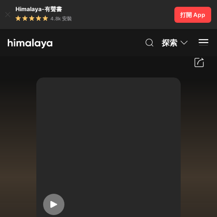
Himalaya-有聲書
打開 App
4.8k 安裝
探索