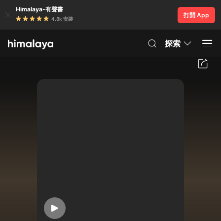
Himalaya-有聲書
打開 App
4.8k 安裝
探索