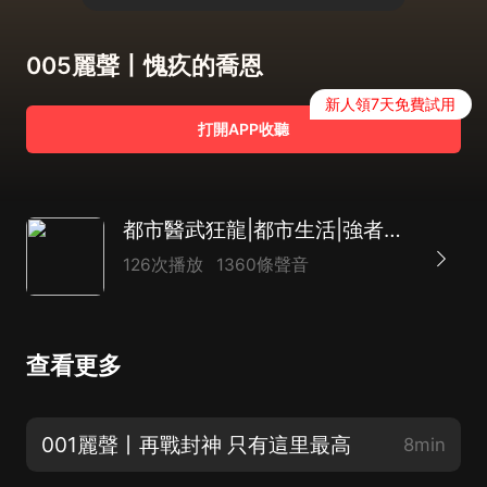
005麗聲丨愧疚的喬恩
新人領7天免費試用
打開APP收聽
都市醫武狂龍|都市生活|強者回歸
126次播放
1360條聲音
查看更多
001麗聲丨再戰封神 只有這里最高
8min