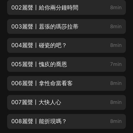
002麗聲丨給你兩分鐘時間
8min
003麗聲丨囂張的瑪莎拉蒂
8min
004麗聲丨碰瓷的吧？
8min
005麗聲丨愧疚的喬恩
7min
006麗聲丨拿性命當看客
8min
007麗聲丨大快人心
8min
008麗聲丨能折現嗎？
8min