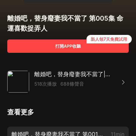
離婚吧，替身廢妻我不當了 第005集 命
運喜歡捉弄人
新人領7天免費試用
打開APP收聽
離婚吧，替身廢妻我不當了|腹黑總裁|虐戀情深
518次播放
688條聲音
查看更多
離婚吧，替身廢妻我不當了 第001集 她不配懷有我的孩子
11min