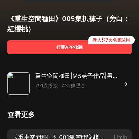
《重生空間種田》005集扒褲子（旁白：
紅櫻桃）
新人領7天免費試用
打開APP收聽
重生空間種田|MS芙子作品|男女雙穿越|多人有聲劇
791次播放
432條聲音
查看更多
《重生空間種田》001集空間穿越（小仙：黛月）訂閱專輯五星優質好評領紅包咯！
11min