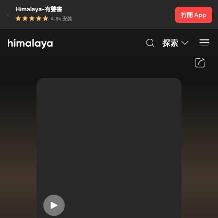
Himalaya-有聲書
打開 App
4.8k 安裝
探索