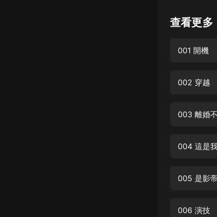
懸疑
查看更多
科幻
001 開機
好書精講
外語
002 穿越
耽美
認知思維
003 離
人文
音樂
004 這是
粵語
005 是影
頭條
娛樂
006 演技