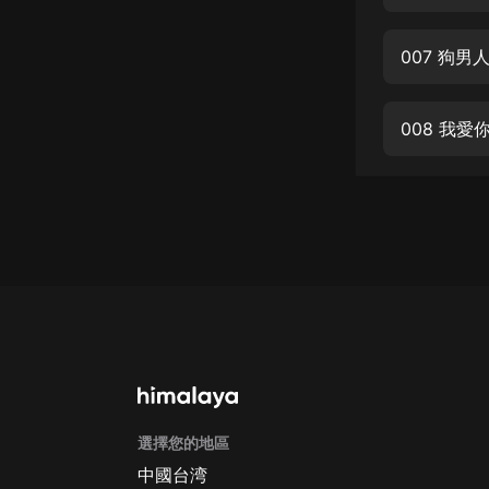
經典名著
人物傳記
007 狗男
電影
生活
008 我
英語
日語
課程
少兒教育
二次元
教育培訓
IT科技
選擇您的地區
汽車
中國台湾