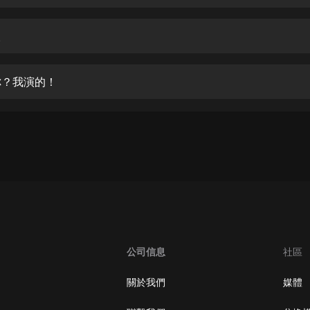
生命科學篇1-2·猴子警長科學探案記|
寶寶巴士科普
寶寶巴士
人
【新民間劇場】我的老千江湖｜ 有聲
的紫襟｜ 魔幻千手
愛你？我演的！
有聲的紫襟
《夜色鋼琴曲》
夜色鋼琴曲趙海洋
太荒吞天訣丨熱血玄幻丨紫襟領銜有
聲劇
有聲的紫襟
嫡女貴嫁 | 一刀蘇蘇團隊制作 | 古言
宮鬥重生爽文 多人有聲劇
公司信息
社區
一刀蘇蘇
中國大案紀實 | 每日一驚案！真實案
關於我們
媒體
件恐怖刑偵尚文
大舌頭尚文