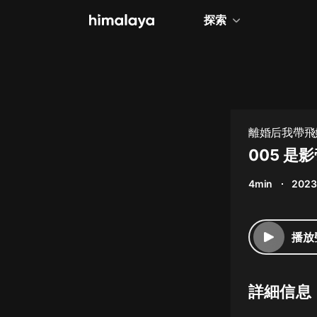
探索
全部
小說
個人成長
離婚后我帶飛娛
相聲評書
005 是
兒童
4min
2023
歷史
情感治愈
播放
健康養生
商業財經
詳細信息
廣播劇