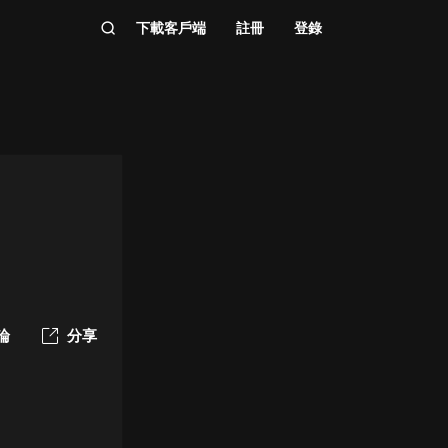
下載客戶端
註冊
登錄
論
分享