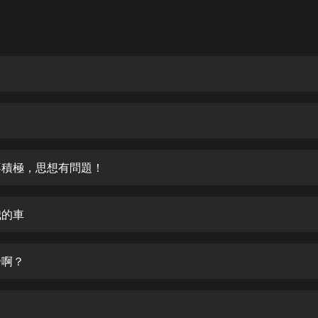
灰姑娘音樂
郭德綱於謙相聲全集
德雲社郭德綱相聲VIP
安全警長啦咘啦哆·假期篇|新篇章加
更|寶寶巴士故事
寶寶巴士
凡人修仙傳|楊洋主演影視原著|薑廣
濤配音多播版本
婚不積極，思想有問題！
光合積木
我的車
摸金天師【第一季】（紫襟演播）
有聲的紫襟
帝啊？
無敵六皇子|爆笑穿越|無敵流皇子|安
燃領銜有聲小說
安燃