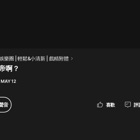
最佳女婿｜都市異能多人有聲劇｜一
種侃侃｜有聲小說
一種侃侃
米小圈上學記:一二三年級 | 暢銷出版
樂圈 | 輕鬆&小清新 | 戲精附體
物
影帝啊？
米小圈
 MAY 12
破壞者聯盟篇1-4季·猴子警長科學探
案記|寶寶巴士
寶寶巴士
聲音
喜歡
評
大奉打更人丨頭陀淵領銜多人有聲
劇|暢聽全集|王鶴棣、田曦薇主演影
視劇原著|賣報小郎君
頭陀淵講故事
總有這樣的歌只想一個人聽