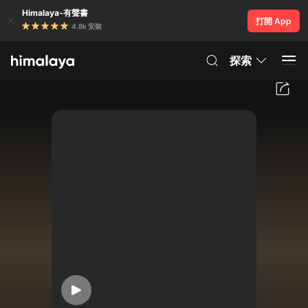
Himalaya-有聲書
打開 App
4.8k 安裝
探索