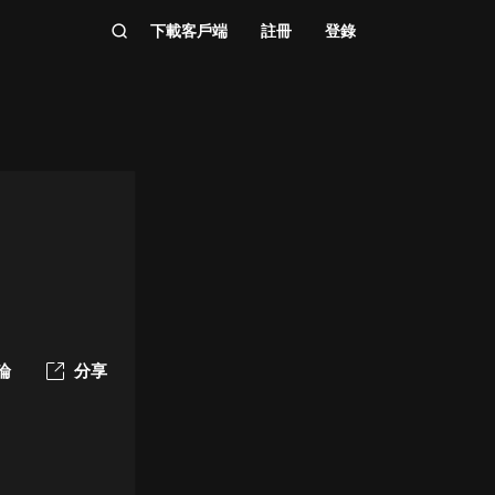
下載客戶端
註冊
登錄
論
分享