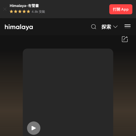
Himalaya-有聲書
打開 App
4.8k 安裝
探索