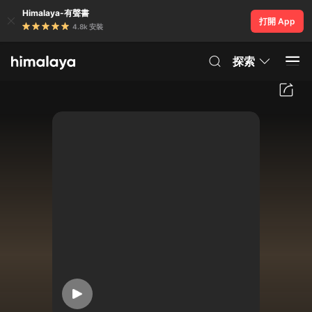
Himalaya-有聲書
打開 App
4.8k 安裝
探索