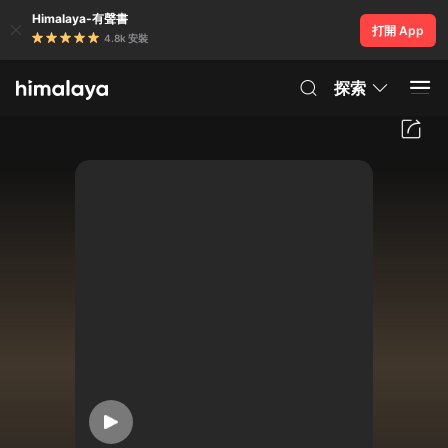
Himalaya-有聲書
打開 App
4.8k 安裝
探索