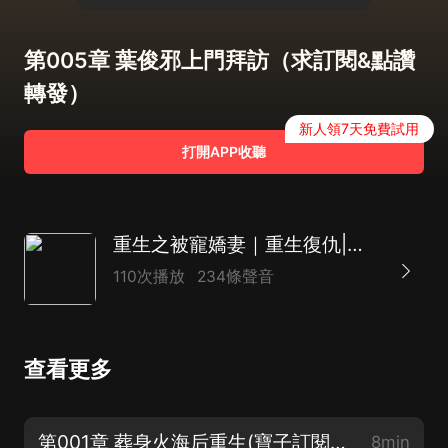
第005章 葉俊邪上門拜訪（求訂閱&點讚
轉發）
新人領7天免費試用
打開APP收聽
重生之被寵嬌妻｜重生復仇|現言甜寵｜霸總暗戀｜豪門鬥爭｜精品AI多播
110次播放
234條聲音
查看更多
第001章 葬身火海后重生(寶子訂閱不走丟）
8min