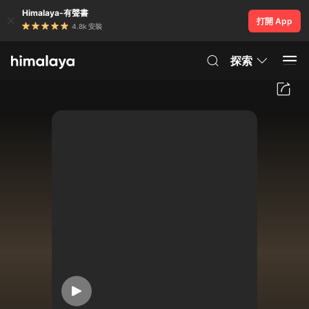
Himalaya-有聲書
打開 App
4.8k 安裝
探索