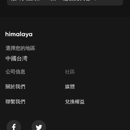
選擇您的地區
中國台湾
公司信息
社區
關於我們
媒體
聯繫我們
兌換權益