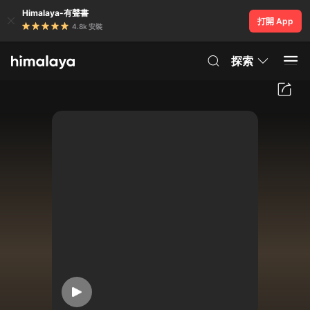
Himalaya-有聲書
打開 App
4.8k 安裝
探索